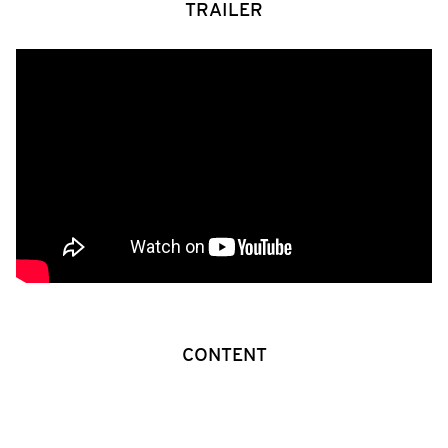
TRAILER
CONTENT
Lusatia, a region on the eastern edge of Germany but located in
the middle of Europe, has already experienced many changes.