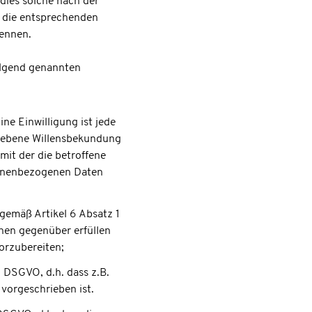
ies solche nach der
 die entsprechenden
nennen.
olgend genannten
ne Einwilligung ist jede
gegebene Willensbekundung
mit der die betroffene
rsonenbezogenen Daten
gemäß Artikel 6 Absatz 1
ihnen gegenüber erfüllen
orzubereiten;
c DSGVO, d.h. dass z.B.
 vorgeschrieben ist.