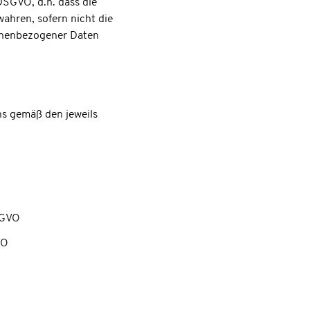
DSGVO, d.h. dass die
wahren, sofern nicht die
sonenbezogener Daten
ns gemäß den jeweils
SGVO
VO