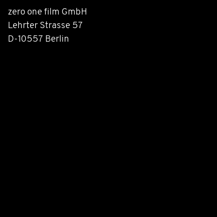
zero one film GmbH
Lehrter Strasse 57
D-10557 Berlin
Fon + 49 30 390 66 30
Fax + 49 30 394 58 34
office@zeroone.de
Newsletter abonnieren
Abonnieren
Auf Facebook folgen