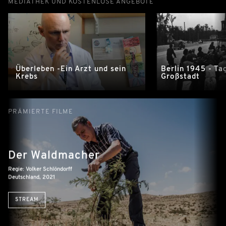
MEDIATHEK UND KOSTENLOSE ANGEBOTE
Überleben -Ein Arzt und sein
Berlin 1945 - Ta
Krebs
Großstadt
PRÄMIERTE FILME
Der Waldmacher
Regie: Volker Schlöndorff
Deutschland, 2021
STREAM