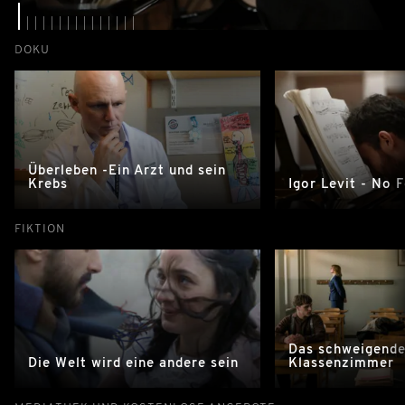
DOKU
Überleben -Ein Arzt und sein
Krebs
Igor Levit - No 
FIKTION
Das schweigend
Die Welt wird eine andere sein
Klassenzimmer