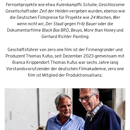
Fernsehprojekte wie etwa
Kulenkampffs Schuhe
,
Geschlossene
Gesellschaft
oder
Zeit der Helden
vergeben wurden, ebenso wie
die Deutschen Filmpreise für Projekte wie
24 Wochen
,
Wer
wenn nicht wir
,
Der Staat gegen Fritz Bauer
oder die
Dokumentarfilme
Black Box BRD
,
Beuys
,
More than Honey
und
Gerhard Richter Painting
.
Geschäftsführer von zero one film ist der Firmengründer und
Produzent Thomas Kufus, seit Dezember 2023 gemeinsam mit
Bianca Krippendorf. Thomas Kufus war sechs Jahre lang
Vorstandsvorsitzender der deutschen Filmakademie, zero one
film ist Mitglied der Produktionsallianz.