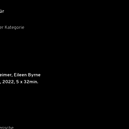
ür
r Kategorie
eimer
,
Eileen Byrne
,
2022
, 5 x 32min.
erische