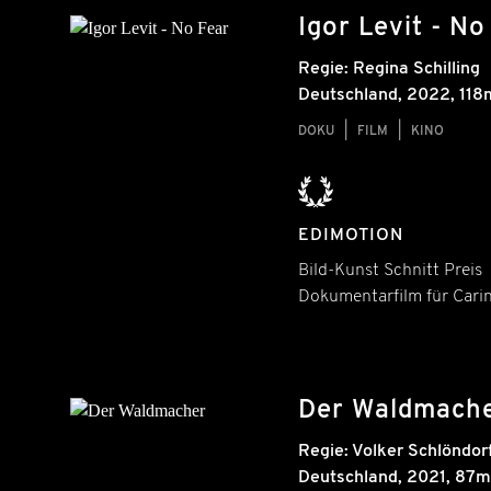
Igor Levit - No
Regie:
Regina Schilling
Deutschland
,
2022
, 118
DOKU
FILM
KINO
EDIMOTION
Bild-Kunst Schnitt Preis
Dokumentarfilm für Cari
Der Waldmach
Regie:
Volker Schlöndorf
Deutschland
,
2021
, 87m