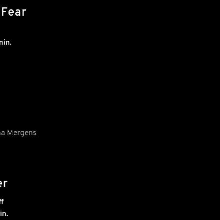
 Fear
min.
na Mergens
er
f
in.