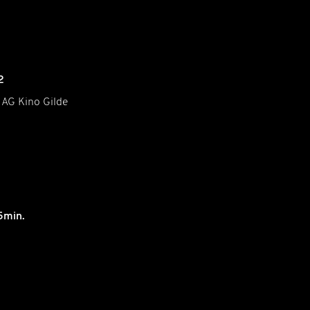
2
 AG Kino Gilde
5min.