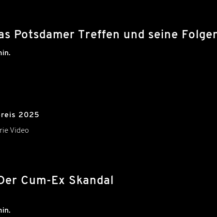
as Potsdamer Treffen und seine Folge
in.
preis 2025
rie Video
 Der Cum-Ex Skandal
in.