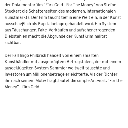
der Dokumentarfilm "Fürs Geld - For The Money" von Stefan
Stuckert die Schattenseiten des modernen, internationalen
Kunstmarkts. Der Film taucht tief in eine Welt ein, in der Kunst
ausschließlich als Kapitalanlage gehandelt wird. Ein System
aus Täuschungen, Fake-Verkäufen und aufsehenerregenden
Diebstählen macht die Abgründe der Kunstkriminalität
sichtbar.
Der Fall Inigo Philbrick handelt von einem smarten
Kunsthändler mit ausgeprägtem Betrugstalent, der mit einem
ausgeklügelten System Sammler weltweit täuschte und
Investoren um Millionenbeträge erleichterte. Als der Richter
ihn nach seinem Motiv fragt, lautet die simple Antwort: "For the
Money" - fürs Geld.
Der gefeierte Künstler Danh Vo steht im Verdacht, den
niederländischen Kunstsammler Bert Kreuk hintergangen zu
haben – Besitzer einer der umfangreichsten Sammlungen
zeitgenössischer Kunst und intimer Kenner der Mechanismen
des Kunstmarkts.