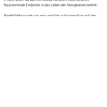
iPhone und iPad, das mit wunderschönen Illustrationen
faszinierende Einblicke in das Leben der Honigbienen bietet.
BeeWithMe wurde von zero one film in Kooperation mit der
Berliner Firma
kunst-stoff
entwickelt, inspiriert durch den
Kinodokumentarfilm
„More than Honey“
und gefördert vom
Medienboard Berlin-Brandenburg.
GALERIE