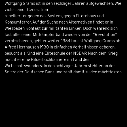
Wolfgang Grams ist in den sechziger Jahren aufgewachsen. Wie
viele seiner Generation
rebelliert er gegen das System, gegen Elternhaus und
Konsumterror. Auf der Suche nach Alternativen findet er in
Wiesbaden Kontakt zur militanten Linken. Doch während sich
fast alle seiner Mitkämpfer bald wieder von der “Revolution”
verabschieden, geht er weiter. 1984 taucht Wolfgang Grams ab.
Alfred Herrhausen 1930 in einfachen Verhältnissen geboren,
besucht als Kind eine Eliteschule der NSDAP. Nach dem Krieg
macht er eine Bilderbuchkarriere im Land des
Wirtschaftswunders. In den achtziger Jahren steht er an der
Spitze der Deutschen Bank und zählt damit zu den mächtigsten
Männern der Bundesrepublik. Er verknüpft Politik mit Geschäft,
ist umstritten und unorthodox. Herrhausen ist massgeblich
beteiligt an der Mega-Fusion von Daimler-Benz mit MBB. Der
“Spiegel” titelt: “Der Herr des Geldes”.
Doch Herrhausen tritt auch für die Entschuldung der Dritten
Welt ein, kann sich aber in seiner eigenen Bank nicht
durchsetzen. Als er das Geldhaus auch noch einer radikalen
Reform unterziehen will, meutern die anderen Manager. Es