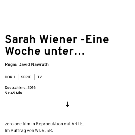
©
© Ralf Klingelhöfer/zero one film
Sarah Wiener -Eine
Woche unter…
Regie:
David Nawrath
DOKU
SERIE
TV
Deutschland,
2016
5 x 45 Min.
zero one film in Koproduktion mit ARTE.
Im Auftrag von WDR, SR.