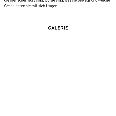
die Menschen dort sind, wo sie sind, was sie bewegt und welche
Geschichten sie mit sich tragen.
GALERIE
Zur
Galerie